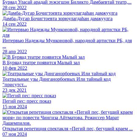
Буряад Уласай арадай зүжэгшэн Биликто Дамбаевтай театр,...
28 сен 2022
Дамба-Дугар Бочигтоевта зорюулагдаhан дамжуулга
14 сен 2022
Интервью Надежды Мунконовой, народной артистки РБ, для
...
28 апр 2022
В Буряад театре появится Малый зал
10 фев 2022
Театральные узы Динганорбоевых Или тайный код
"присутст...
23 дек 2021
Пегий пес: пресс показ
15 ноя 2024
Открытая репетиция спектакля «Пегий пес, бегущий краем ...
07 ноя 2024