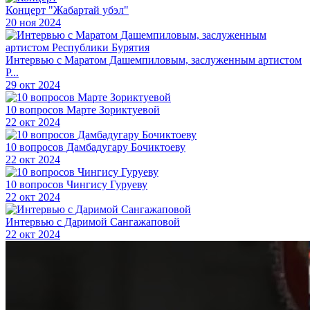
Концерт "Жабартай убэл"
20 ноя 2024
Интервью с Маратом Дашемпиловым, заслуженным артистом
Р...
29 окт 2024
10 вопросов Марте Зориктуевой
22 окт 2024
10 вопросов Дамбадугару Бочиктоеву
22 окт 2024
10 вопросов Чингису Гуруеву
22 окт 2024
Интервью с Даримой Сангажаповой
22 окт 2024