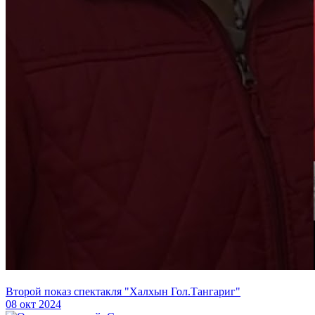
Второй показ спектакля "Халхын Гол.Тангариг"
08 окт 2024