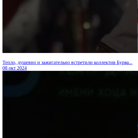
Тепло, душевно и зажигательно встретили коллектив Буряа...
08 окт 2024