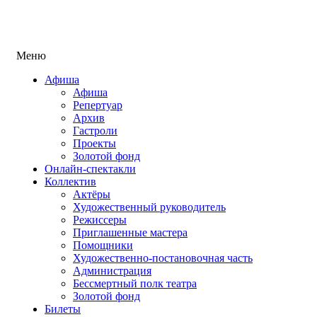
Меню
Афиша
Афиша
Репертуар
Архив
Гастроли
Проекты
Золотой фонд
Онлайн-спектакли
Коллектив
Актёры
Художественный руководитель
Режиссеры
Приглашенные мастера
Помощники
Художественно-постановочная часть
Администрация
Бессмертный полк театра
Золотой фонд
Билеты