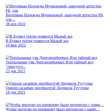
Интервью Надежды Мунконовой, народной артистки РБ,
для ...
28 апр 2022
В Буряад театре появится Малый зал
10 фев 2022
Театральные узы Динганорбоевых Или тайный код
"присутст...
23 дек 2021
Ошоор сасарһан энеэбхилтэй Людмила Тугутова
18 дек 2021
Чтобы зрителю по-прежнему было интересно с нами…