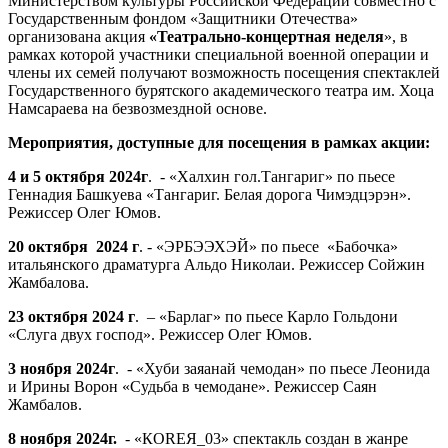
Министерством культуры Российской Федерации совместно с
Государственным фондом «Защитники Отечества»
организована акция
«Театрально-концертная неделя
», в
рамках которой участники специальной военной операции и
члены их семей получают возможность посещения спектаклей
Государственного бурятского академического театра им. Хоца
Намсараева на безвозмездной основе.
Мероприятия, доступные для посещения в рамках акции:
4 и 5 октября 2024г
. - «Халхин гол.Тангариг» по пьесе
Геннадия Башкуева «Тангариг. Белая дорога Чимэдцэрэн».
Режиссер Олег Юмов.
20 октября 2024 г
. - «ЭРБЭЭХЭЙ» по пьесе «Бабочка»
итальянского драматурга Альдо Николаи. Режиссер Сойжин
Жамбалова.
23 октября 2024 г
. – «Барлаг» по пьесе Карло Гольдони
«Слуга двух господ». Режиссер Олег Юмов.
3 ноября 2024г
. - «Хуби заяанай чемодан» по пьесе Леонида
и Ирины Ворон «Судьба в чемодане». Режиссер Саян
Жамбалов.
8 ноября 2024г.
- «КOREЯ_03» спектакль создан в жанре