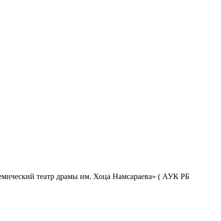
емический театр драмы им. Хоца Намсараева» ( АУК РБ