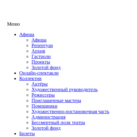
Меню
Афиша
Афиша
Репертуар
Архив
Гастроли
Проекты
Золотой фонд
Онлайн-спектакли
Коллектив
Актёры
Художественный руководитель
Режиссеры
Приглашенные мастера
Помощники
Художественно-постановочная часть
Администрация
Бессмертный полк театра
Золотой фонд
Билеты