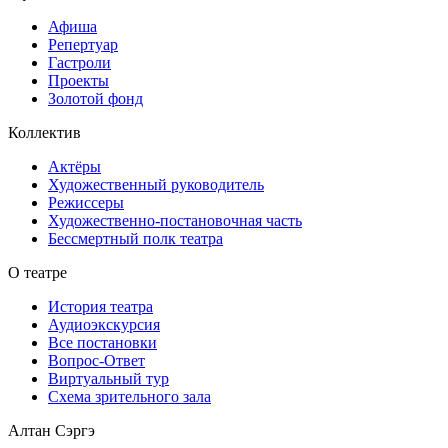
Афиша
Репертуар
Гастроли
Проекты
Золотой фонд
Коллектив
Актёры
Художественный руководитель
Режиссеры
Художественно-постановочная часть
Бессмертный полк театра
О театре
История театра
Аудиоэкскурсия
Все постановки
Вопрос-Ответ
Виртуальный тур
Схема зрительного зала
Алтан Сэргэ