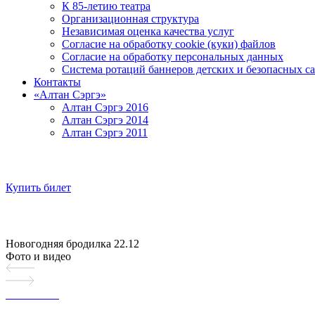
К 85-летию театра
Организационная структура
Независимая оценка качества услуг
Согласие на обработку cookie (куки) файлов
Согласие на обработку персональных данных
Система ротаций баннеров детских и безопасных са
Контакты
«Алтан Сэргэ»
Алтан Сэргэ 2016
Алтан Сэргэ 2014
Алтан Сэргэ 2011
Купить билет
Новогодняя бродилка 22.12
Фото и видео