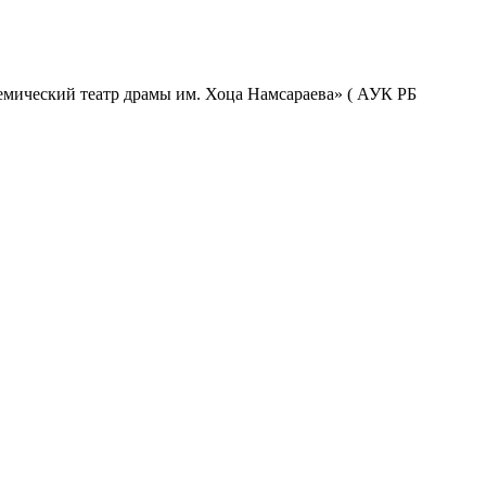
емический театр драмы им. Хоца Намсараева» ( АУК РБ