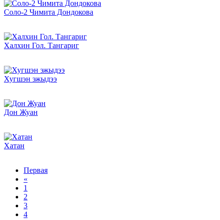
Соло-2 Чимита Дондокова
Халхин Гол. Тангариг
Хугшэн эжыдээ
Дон Жуан
Хатан
Первая
«
1
2
3
4