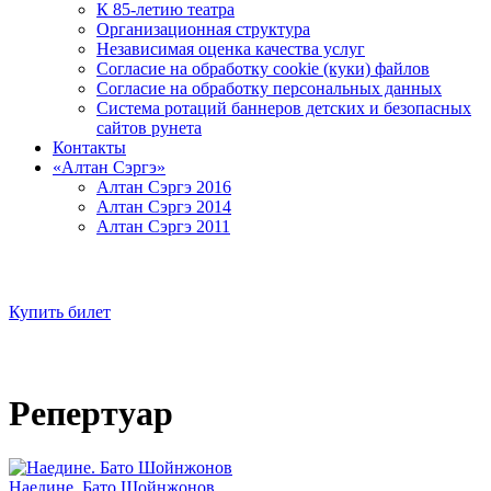
К 85-летию театра
Организационная структура
Независимая оценка качества услуг
Согласие на обработку cookie (куки) файлов
Согласие на обработку персональных данных
Система ротаций баннеров детских и безопасных
сайтов рунета
Контакты
«Алтан Сэргэ»
Алтан Сэргэ 2016
Алтан Сэргэ 2014
Алтан Сэргэ 2011
Купить билет
Репертуар
Наедине. Бато Шойнжонов