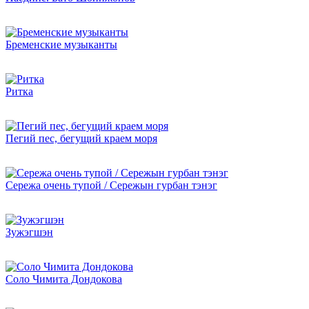
Бременские музыканты
Ритка
Пегий пес, бегущий краем моря
Сережа очень тупой / Сережын гурбан тэнэг
Зужэгшэн
Соло Чимита Дондокова