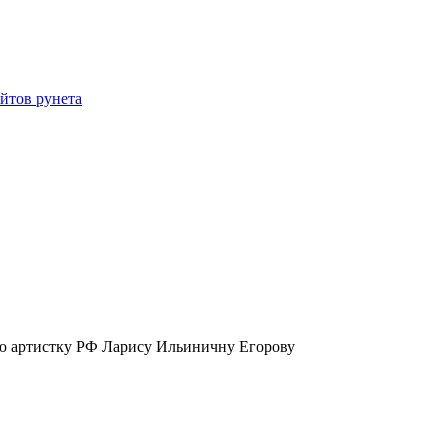
йтов рунета
ую артистку РФ Ларису Ильиничну Егорову