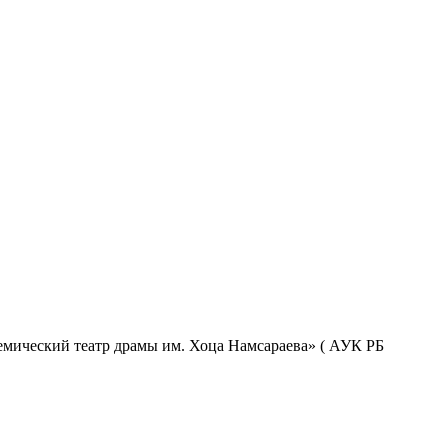
емический театр драмы им. Хоца Намсараева» ( АУК РБ