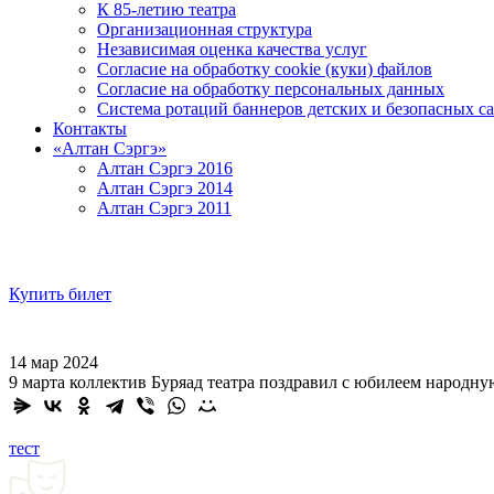
К 85-летию театра
Организационная структура
Независимая оценка качества услуг
Согласие на обработку cookie (куки) файлов
Согласие на обработку персональных данных
Система ротаций баннеров детских и безопасных са
Контакты
«Алтан Сэргэ»
Алтан Сэргэ 2016
Алтан Сэргэ 2014
Алтан Сэргэ 2011
Купить билет
14 мар 2024
9 марта коллектив Буряад театра поздравил с юбилеем народн
тест