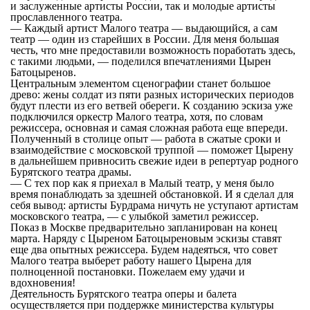
и заслуженные артисты России, так и молодые артисты
прославленного театра.
— Каждый артист Малого театра — выдающийся, а сам
театр — один из старейших в России. Для меня большая
честь, что мне предоставили возможность поработать здесь,
с такими людьми, — поделился впечатлениями Цырен
Батоцыренов.
Центральным элементом сценографии станет большое
древо: жены солдат из пяти разных исторических периодов
будут плести из его ветвей обереги. К созданию эскиза уже
подключился оркестр Малого театра, хотя, по словам
режиссера, основная и самая сложная работа еще впереди.
Полученный в столице опыт — работа в сжатые сроки и
взаимодействие с московской труппой — поможет Цырену
в дальнейшем привносить свежие идеи в репертуар родного
Бурятского театра драмы.
— С тех пор как я приехал в Малый театр, у меня было
время понаблюдать за здешней обстановкой. И я сделал для
себя вывод: артисты Бурдрама ничуть не уступают артистам
московского театра, — с улыбкой заметил режиссер.
Показ в Москве предварительно запланирован на конец
марта. Наряду с Цыреном Батоцыреновым эскизы ставят
еще два опытных режиссера. Будем надеяться, что совет
Малого театра выберет работу нашего Цырена для
полноценной постановки. Пожелаем ему удачи и
вдохновения!
Деятельность Бурятского театра оперы и балета
осуществляется при поддержке министерства культуры