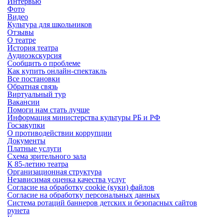
Интервью
Фото
Видео
Культура для школьников
Отзывы
О театре
История театра
Аудиоэкскурсия
Сообщить о проблеме
Как купить онлайн-спектакль
Все постановки
Обратная связь
Виртуальный тур
Вакансии
Помоги нам стать лучше
Информация министерства культуры РБ и РФ
Госзакупки
О противодействии коррупции
Документы
Платные услуги
Схема зрительного зала
К 85-летию театра
Организационная структура
Независимая оценка качества услуг
Согласие на обработку cookie (куки) файлов
Согласие на обработку персональных данных
Система ротаций баннеров детских и безопасных сайтов
рунета