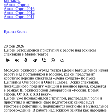
Контакты
«Алтан Сэргэ»
Алтан Сэргэ 2016
Алтан Сэргэ 2014
Алтан Сэргэ 2011
Купить билет
28 фев 2026
Цырен Батоцыренов приступил к работе над эскизом
спектакля в Малом театре
Молодой режиссер Буряад театра Цырен Батоцыренов начал
работу над постановкой в Москве, где он представит
короткую версию спектакля «Жена солдата» по пьесе
Цыпилмы Очировой и Олега Юмова. Эскиз спектакля,
посвященного подвигу женщин в военное время, создается
в рамках III режиссерской лаборатории «Россия. Время
героев. От XX к XXI веку».
Цырен уже познакомился с труппой, распределил роли и
приступил к активной фазе подготовки: сейчас идут
текстовые репетиции, подбираются костюмы и музыкальное
сопровождение. В работе над эскизом заняты как народные