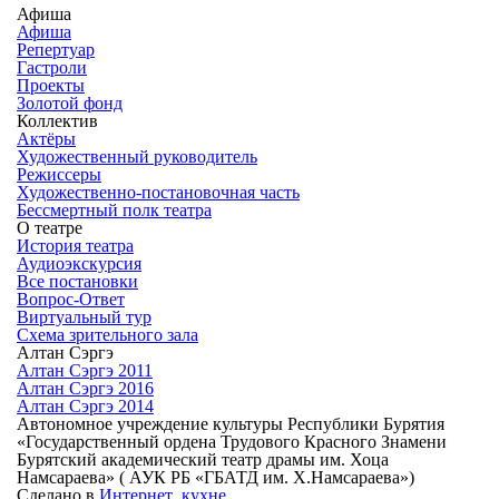
Афиша
Афиша
Репертуар
Гастроли
Проекты
Золотой фонд
Коллектив
Актёры
Художественный руководитель
Режиссеры
Художественно-постановочная часть
Бессмертный полк театра
О театре
История театра
Аудиоэкскурсия
Все постановки
Вопрос-Ответ
Виртуальный тур
Схема зрительного зала
Алтан Сэргэ
Алтан Сэргэ 2011
Алтан Сэргэ 2016
Алтан Сэргэ 2014
Автономное учреждение культуры Республики Бурятия
«Государственный ордена Трудового Красного Знамени
Бурятский академический театр драмы им. Хоца
Намсараева» ( АУК РБ «ГБАТД им. Х.Намсараева»)
Сделано в
Интернет_кухне